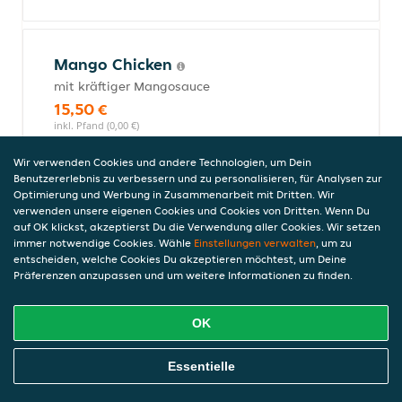
Mango Chicken
mit kräftiger Mangosauce
15,50 €
inkl. Pfand (0,00 €)
Wir verwenden Cookies und andere Technologien, um Dein
Benutzererlebnis zu verbessern und zu personalisieren, für Analysen zur
Optimierung und Werbung in Zusammenarbeit mit Dritten. Wir
Chicken Palak
verwenden unsere eigenen Cookies und Cookies von Dritten. Wenn Du
mit Spinatkreation
auf OK klickst, akzeptierst Du die Verwendung aller Cookies. Wir setzen
15,50 €
immer notwendige Cookies. Wähle
Einstellungen verwalten
, um zu
entscheiden, welche Cookies Du akzeptieren möchtest, um Deine
inkl. Pfand (0,00 €)
Präferenzen anzupassen und um weitere Informationen zu finden.
OK
Chicken-Curry
mit kräftiger Currysauce
Online Essen Bestellen
Essentielle
15,50 €
inkl. Pfand (0,00 €)